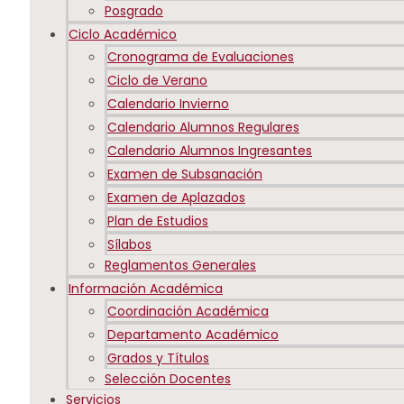
Posgrado
Ciclo Académico
Cronograma de Evaluaciones
Ciclo de Verano
Calendario Invierno
Calendario Alumnos Regulares
Calendario Alumnos Ingresantes
Examen de Subsanación
Examen de Aplazados
Plan de Estudios
Sílabos
Reglamentos Generales
Información Académica
Coordinación Académica
Departamento Académico
Grados y Títulos
Selección Docentes
Servicios