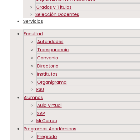
Grados y Títulos
Selección Docentes
Servicios
Facultad
Autoridades
Transparencia
Convenio
Directorio
Institutos
Organigrama
RSU
Alumnos
Aula Virtual
SAP
Mi Correo
Programas Académicos
Pregrado