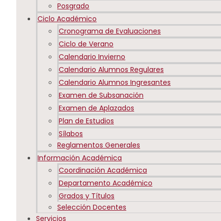
Posgrado
Ciclo Académico
Cronograma de Evaluaciones
Ciclo de Verano
Calendario Invierno
Calendario Alumnos Regulares
Calendario Alumnos Ingresantes
Examen de Subsanación
Examen de Aplazados
Plan de Estudios
Sílabos
Reglamentos Generales
Información Académica
Coordinación Académica
Departamento Académico
Grados y Títulos
Selección Docentes
Servicios