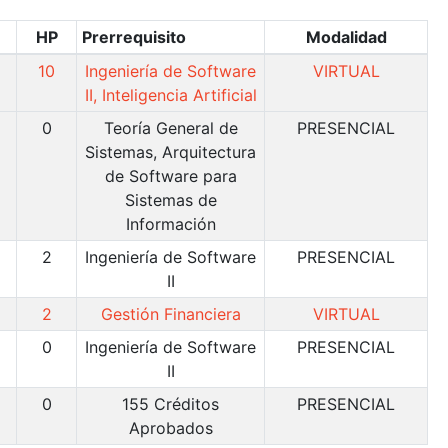
HP
Prerrequisito
Modalidad
10
Ingeniería de Software
VIRTUAL
II, Inteligencia Artificial
0
Teoría General de
PRESENCIAL
Sistemas, Arquitectura
de Software para
Sistemas de
Información
2
Ingeniería de Software
PRESENCIAL
II
2
Gestión Financiera
VIRTUAL
0
Ingeniería de Software
PRESENCIAL
II
0
155 Créditos
PRESENCIAL
Aprobados