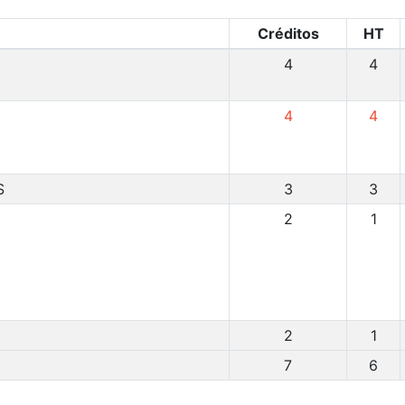
Créditos
HT
4
4
4
4
S
3
3
2
1
2
1
7
6