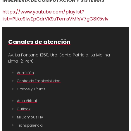
INGENIERÍA DE COMPUTACIÓN Y SISTEMAS
https://www.youtube.com/playlist?
list=PLkc9IwEpCdrVK9uTemsVMfsV7gG8K5vlv
Canales de atención
Av. La Fontana 1250, Urb. Santa Patricia.
La Molina
Lima 12, Perú
Admisión
Centro de Empleabilidad
Grados y Títulos
Aula Virtual
Outlook
Mi Campus FIA
Transparencia