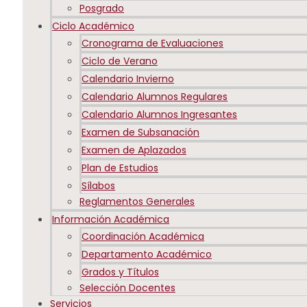
Posgrado
Ciclo Académico
Cronograma de Evaluaciones
Ciclo de Verano
Calendario Invierno
Calendario Alumnos Regulares
Calendario Alumnos Ingresantes
Examen de Subsanación
Examen de Aplazados
Plan de Estudios
Sílabos
Reglamentos Generales
Información Académica
Coordinación Académica
Departamento Académico
Grados y Títulos
Selección Docentes
Servicios