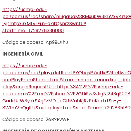
https://usmp-edu-
pe.zoom.us/rec/share/n13gqUaM3BMxuKW3K5VxV4rU
1yjtmtpx3xMLvrFj.n-dkitQsnrzSwnt6?
startTime=1729276336000
Código de acceso: Ap99O!hJ
INGENIERÍA CIVIL
https://usmp-edu-
pe.zoom.us/rec/play/dcU1eLrtPYQhqsP7iqUxP2ife4
canPlayFromShare=true&from=share_recording_det
play&originRequestUrl=https%3A%2F%2Fusmp-edu-
pe.zoom.us%2Frec%2Fshare%2F2GUiEwSvkgNI243qF008
GadrUJW3y7rSXrjEzMD_dCf5VahKjRzEbKoxtd.Ss-y-
8W1mVhQgltU&autoplay=true&startTime=17292835180
Código de acceso: 2eR?EvWF