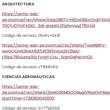
ARQUITECTURA
https://usmp-edu-
pe.zoom.us/rec/share/EpqLS96TCm9ZwDBEcOvglTIlz
70CYJ07mFXGiG_5di-qng4G.2Fjg1wVuuZ76trUd
Código de acceso: 0bWv+SK#
https://usmp-edu-pe.zoom.us/rec/share/TaaN6jRfV-
wwGQLlmk3N4A5lZfLRf3R3Vstw2lQ21wU-
L15bA79GLumz3DLTyngY.CUu_lVgnQqPeOm0D
Código de acceso: vT89#Hf&
CIENCIAS AERONÁUTICAS
https://usmp-edu-
pe.zoom.us/rec/share/ZjvMQ26MGOONuglVRkpFjvFB
startTime=1729260040000
Código de acceso: S=?7@Xb0