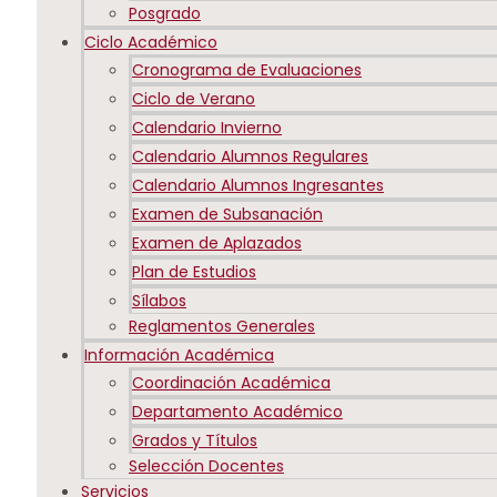
Posgrado
Ciclo Académico
Cronograma de Evaluaciones
Ciclo de Verano
Calendario Invierno
Calendario Alumnos Regulares
Calendario Alumnos Ingresantes
Examen de Subsanación
Examen de Aplazados
Plan de Estudios
Sílabos
Reglamentos Generales
Información Académica
Coordinación Académica
Departamento Académico
Grados y Títulos
Selección Docentes
Servicios