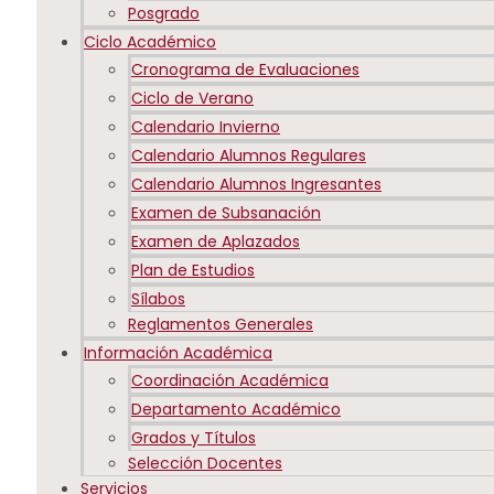
Posgrado
Ciclo Académico
Cronograma de Evaluaciones
Ciclo de Verano
Calendario Invierno
Calendario Alumnos Regulares
Calendario Alumnos Ingresantes
Examen de Subsanación
Examen de Aplazados
Plan de Estudios
Sílabos
Reglamentos Generales
Información Académica
Coordinación Académica
Departamento Académico
Grados y Títulos
Selección Docentes
Servicios