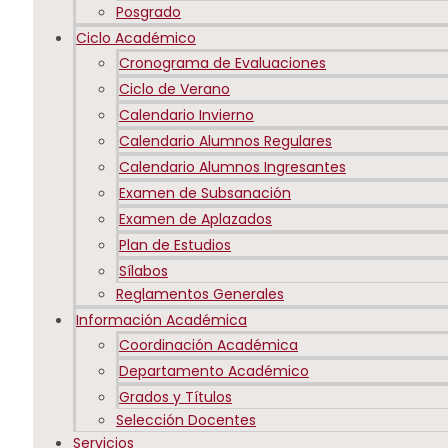
Posgrado
Ciclo Académico
Cronograma de Evaluaciones
Ciclo de Verano
Calendario Invierno
Calendario Alumnos Regulares
Calendario Alumnos Ingresantes
Examen de Subsanación
Examen de Aplazados
Plan de Estudios
Sílabos
Reglamentos Generales
Información Académica
Coordinación Académica
Departamento Académico
Grados y Títulos
Selección Docentes
Servicios