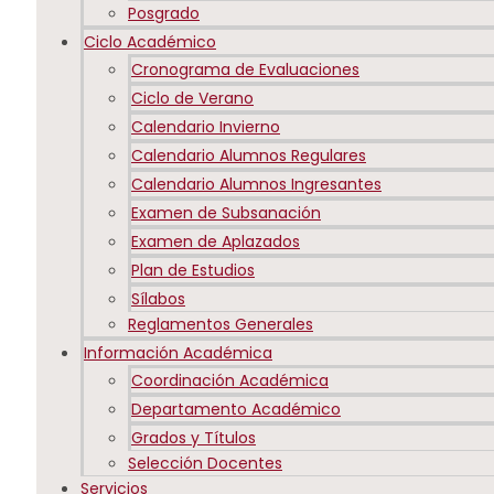
Posgrado
Ciclo Académico
Cronograma de Evaluaciones
Ciclo de Verano
Calendario Invierno
Calendario Alumnos Regulares
Calendario Alumnos Ingresantes
Examen de Subsanación
Examen de Aplazados
Plan de Estudios
Sílabos
Reglamentos Generales
Información Académica
Coordinación Académica
Departamento Académico
Grados y Títulos
Selección Docentes
Servicios