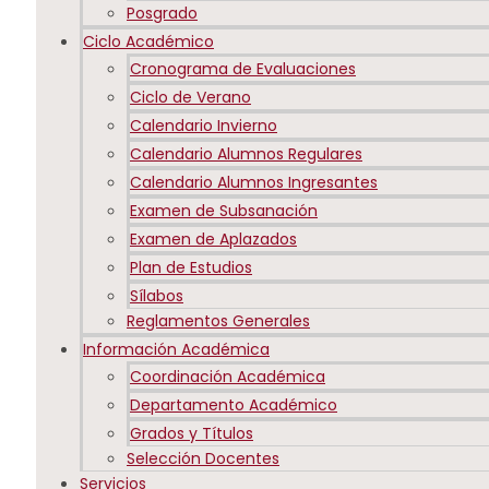
Posgrado
Ciclo Académico
Cronograma de Evaluaciones
Ciclo de Verano
Calendario Invierno
Calendario Alumnos Regulares
Calendario Alumnos Ingresantes
Examen de Subsanación
Examen de Aplazados
Plan de Estudios
Sílabos
Reglamentos Generales
Información Académica
Coordinación Académica
Departamento Académico
Grados y Títulos
Selección Docentes
Servicios