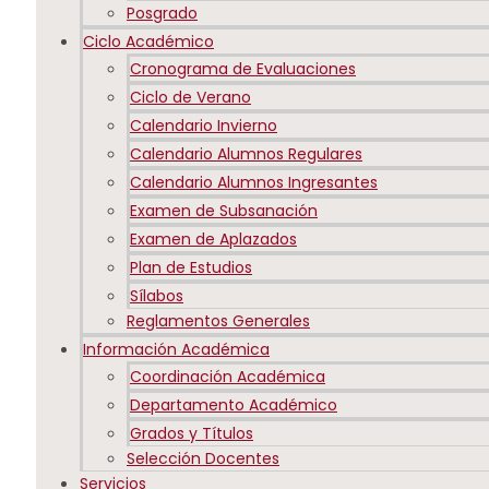
Posgrado
Ciclo Académico
Cronograma de Evaluaciones
Ciclo de Verano
Calendario Invierno
Calendario Alumnos Regulares
Calendario Alumnos Ingresantes
Examen de Subsanación
Examen de Aplazados
Plan de Estudios
Sílabos
Reglamentos Generales
Información Académica
Coordinación Académica
Departamento Académico
Grados y Títulos
Selección Docentes
Servicios