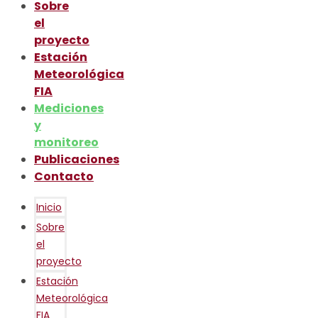
Sobre
el
proyecto
Estación
Meteorológica
FIA
Mediciones
y
monitoreo
Publicaciones
Contacto
Inicio
Sobre
el
proyecto
Estación
Meteorológica
FIA