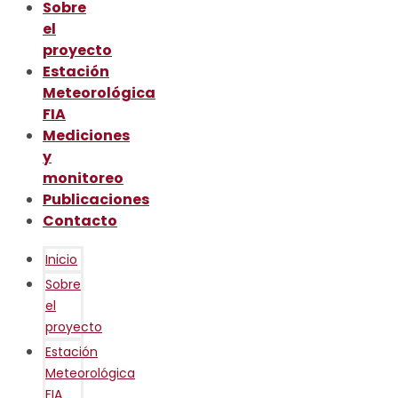
Sobre
el
proyecto
Estación
Meteorológica
FIA
Mediciones
y
monitoreo
Publicaciones
Contacto
Inicio
Sobre
el
proyecto
Estación
Meteorológica
FIA