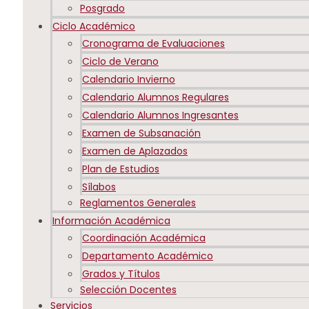
Posgrado
Ciclo Académico
Cronograma de Evaluaciones
Ciclo de Verano
Calendario Invierno
Calendario Alumnos Regulares
Calendario Alumnos Ingresantes
Examen de Subsanación
Examen de Aplazados
Plan de Estudios
Sílabos
Reglamentos Generales
Información Académica
Coordinación Académica
Departamento Académico
Grados y Títulos
Selección Docentes
Servicios