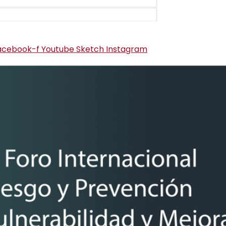
acebook-f
Youtube
Sketch
Instagram