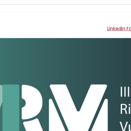
Linkedin
F