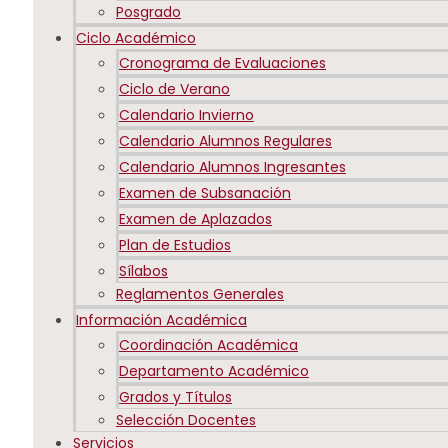
Posgrado
Ciclo Académico
Cronograma de Evaluaciones
Ciclo de Verano
Calendario Invierno
Calendario Alumnos Regulares
Calendario Alumnos Ingresantes
Examen de Subsanación
Examen de Aplazados
Plan de Estudios
Sílabos
Reglamentos Generales
Información Académica
Coordinación Académica
Departamento Académico
Grados y Títulos
Selección Docentes
Servicios