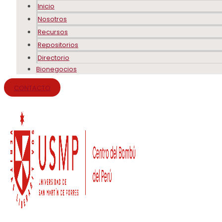
Inicio
Nosotros
Recursos
Repositorios
Directorio
Bionegocios
CONTACTO