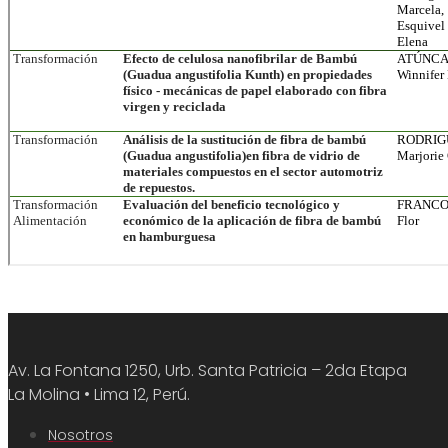
Av. La Fontana 1250, Urb. Santa Patricia – 2da Etapa
La Molina • Lima 12, Perú.
Nosotros