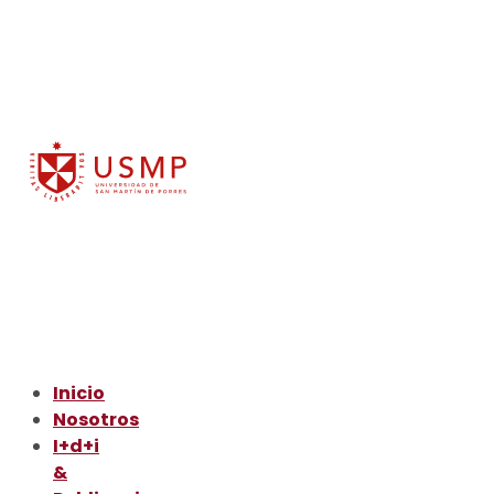
Inicio
Nosotros
I+d+i
&