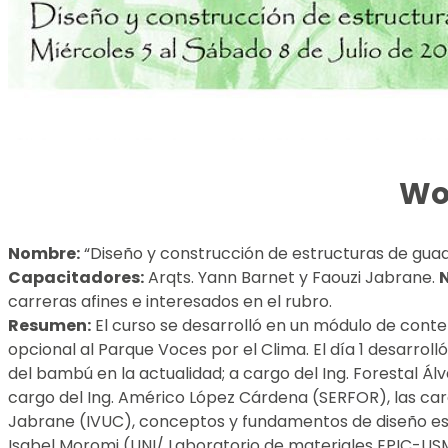
Wor
Nombre:
“Diseño y construcción de estructuras de guad
Capacitadores:
Arqts. Yann Barnet y Faouzi Jabrane.
carreras afines e interesados en el rubro.
Resumen:
El curso se desarrolló en un módulo de conten
opcional al Parque Voces por el Clima. El día 1 desarroll
del bambú en la actualidad; a cargo del Ing. Forestal Á
cargo del Ing. Américo López Cárdena (SERFOR), las cara
Jabrane (IVUC), conceptos y fundamentos de diseño estr
Isabel Moromi (UNI/ Laboratorio de materiales EPIC-US