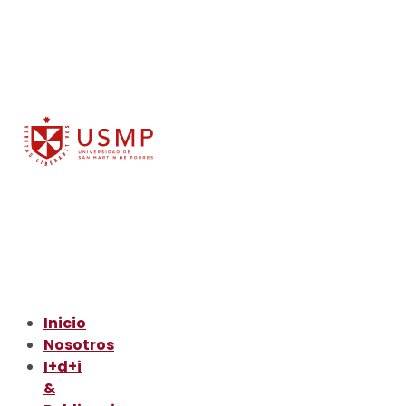
Inicio
Nosotros
I+d+i
&