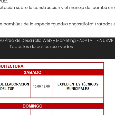
VUC.
itación sobre la construcción y el manejo del bambú en e
bambúes de la especie “guadua angostifolia” tratados e
6 Área de Desarrollo Web y Marketing FIADATA – FIA USMP
Todos los derechos reservados