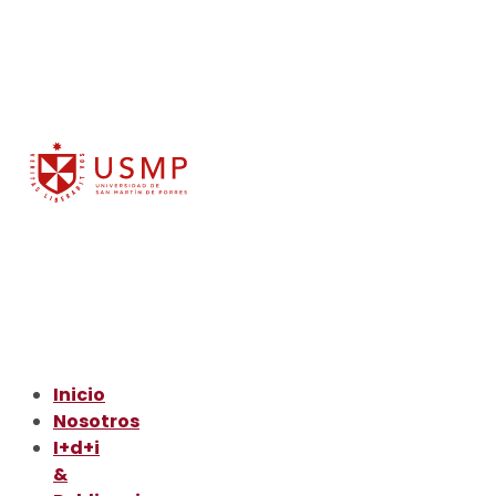
Inicio
Nosotros
I+d+i
&