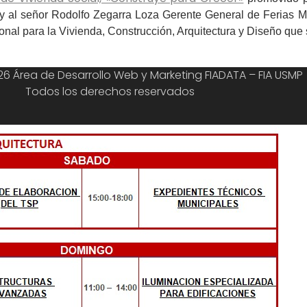
y al señor Rodolfo Zegarra Loza Gerente General de Ferias
onal para la Vivienda, Construcción, Arquitectura y Diseño que s
6 Área de Desarrollo Web y Marketing FIADATA – FIA USMP
Todos los derechos reservados