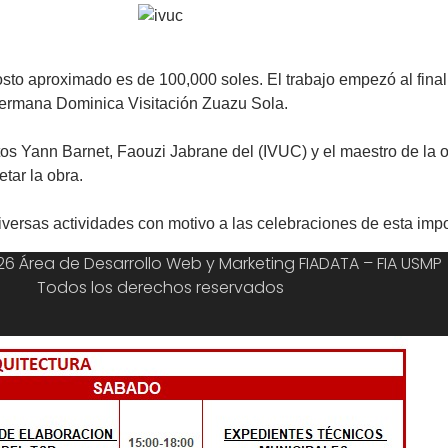
to aproximado es de 100,000 soles. El trabajo empezó al final 
a Hermana Dominica Visitación Zuazu Sola.
tos Yann Barnet, Faouzi Jabrane del (IVUC) y el maestro de la 
etar la obra.
iversas actividades con motivo a las celebraciones de esta impo
6 Área de Desarrollo Web y Marketing FIADATA – FIA USMP
Todos los derechos reservados