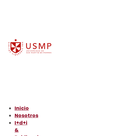
Inicio
Nosotros
I+d+i
&