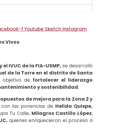
acebook-f
Youtube
Sketch
Instagram
os Vivos
 el IVUC de la FIA-USMP,
se desarrolló
 de la Torre en el distrito de Santa
 objetivo de
fortalecer el liderazgo
 mantenimiento y sostenibilidad
.
ropuestas de mejora para la Zona 2 y
tó con las ponencias de
Helida Quispe,
upa Tu Calle,
Milagros Castillo López
,
UC,
quienes enriquecieron el proceso a