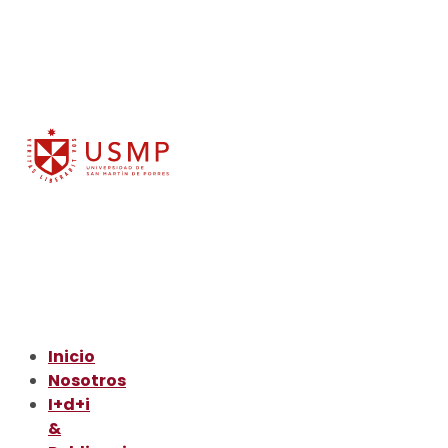
Inicio
Nosotros
I+d+i
&