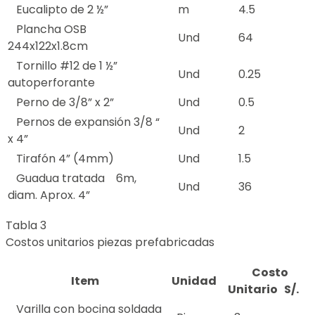
Eucalipto de 2 ½”
m
4.5
Plancha OSB
Und
64
244x122x1.8cm
Tornillo #12 de 1 ½”
Und
0.25
autoperforante
Perno de 3/8” x 2”
Und
0.5
Pernos de expansión 3/8 “
Und
2
x 4”
Tirafón 4” (4mm)
Und
1.5
Guadua tratada 6m,
Und
36
diam. Aprox. 4”
Tabla 3
Costos unitarios piezas prefabricadas
Costo
Item
Unidad
Unitario S/.
Varilla con bocina soldada