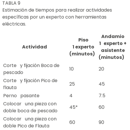
TABLA 9
Estimación de tiempos para realizar actividades
específicas por un experto con herramientas
eléctricas.
Andamio
Piso
1 experto +
Actividad
1 experto
asistente
(minutos)
(minutos)
Corte y fijación Boca de
10
20
pescado
Corte y fijación Pico de
25
45
flauta
Perno pasante
4
7.5
Colocar una pieza con
45*
60
doble boca de pescado
Colocar una pieza con
60
90
doble Pico de Flauta