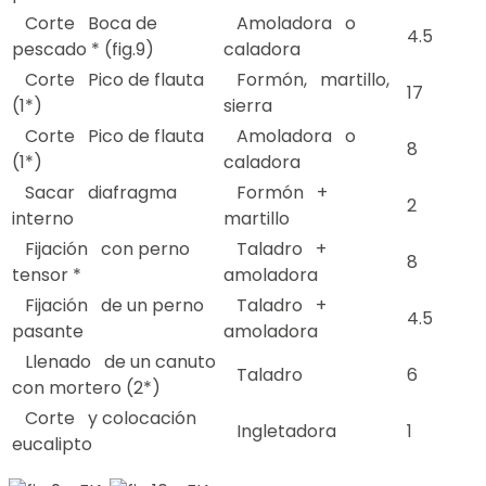
Corte Boca de
Amoladora o
4.5
pescado * (fig.9)
caladora
Corte Pico de flauta
Formón, martillo,
17
(1*)
sierra
Corte Pico de flauta
Amoladora o
8
(1*)
caladora
Sacar diafragma
Formón +
2
interno
martillo
Fijación con perno
Taladro +
8
tensor *
amoladora
Fijación de un perno
Taladro +
4.5
pasante
amoladora
Llenado de un canuto
Taladro
6
con mortero (2*)
Corte y colocación
Ingletadora
1
eucalipto