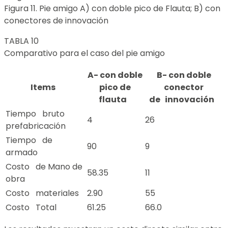
Figura 11. Pie amigo A) con doble pico de Flauta; B) con
conectores de innovación
TABLA 10
Comparativo para el caso del pie amigo
A- con doble
B- con doble
Items
pico de
conector
flauta
de innovación
Tiempo bruto
4
26
prefabricación
Tiempo de
90
9
armado
Costo de Mano de
58.35
11
obra
Costo materiales
2.90
55
Costo Total
61.25
66.0