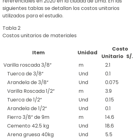
referenciales en 2020 en la ciudad de Lima. En las
siguientes tablas se detallan los costos unitarios
utilizados para el estudio.
Tabla 2
Costos unitarios de materiales
Costo
Item
Unidad
Unitario S/.
Varilla roscada 3/8”
m
2.1
Tuerca de 3/8”
Und
0.1
Arandela de 3/8”
Und
0.075
Varilla Roscada 1/2”
m
3.9
Tuerca de 1/2”
Und
0.15
Arandela de 1/2”
Und
0.1
Fierro 3/8” de 9m
m
14.6
Cemento 42.5 kg
Und
18.6
Arena gruesa 40kg
Und
5.5