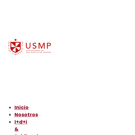
Inicio
Nosotros
I+d+i
&