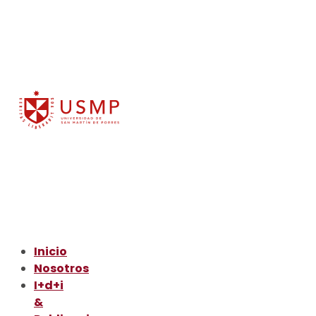
Inicio
Nosotros
I+d+i
&