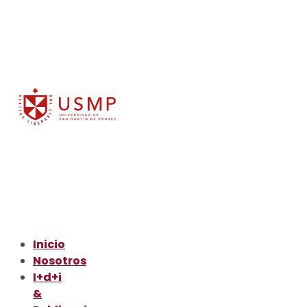
Inicio
Nosotros
I+d+i
&