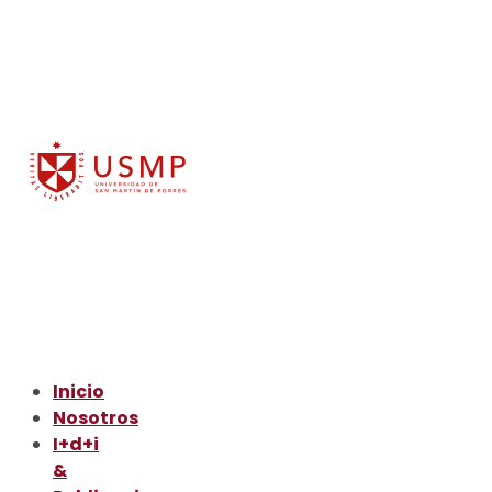
Inicio
Nosotros
I+d+i
&