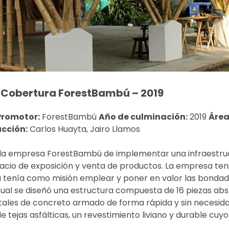
Cobertura ForestBambú – 2019
Promotor:
ForestBambú
Año de culminación:
2019
Área
ucción:
Carlos Huayta, Jairo Llamos
e la empresa ForestBambú de implementar una infraestruc
 espacio de exposición y venta de productos. La empresa t
 tenía como misión emplear y poner en valor las bondade
 cual se diseñó una estructura compuesta de 16 piezas ab
stales de concreto armado de forma rápida y sin necesid
ejas asfálticas, un revestimiento liviano y durable cuyo 