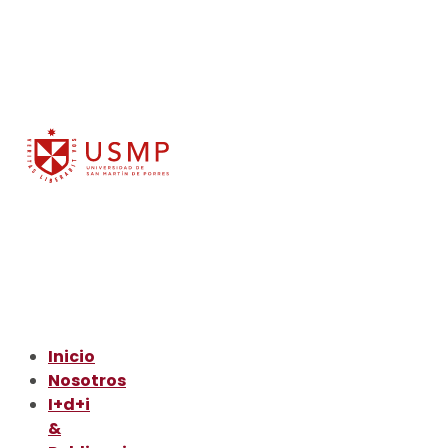
Inicio
Nosotros
I+d+i
&