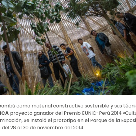
 bambú como material constructivo sostenible y sus técnic
ICA
proyecto ganador del Premio EUNIC-Perú 2014 «Cultu
minación, Se instaló el prototipo en el Parque de la Expos
ó del 28 al 30 de noviembre del 2014.