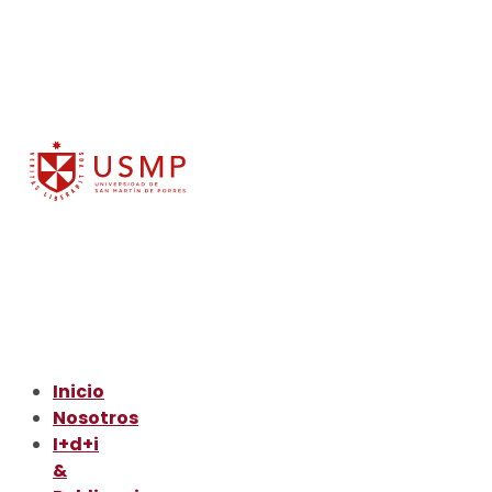
Inicio
Nosotros
I+d+i
&