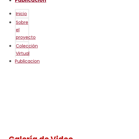
Publicacion
Inicio
Sobre
el
proyecto
Colección
Virtual
Publicacion
Puruchuco Vivo