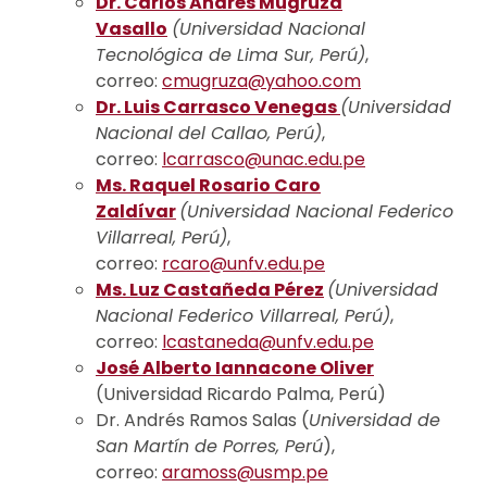
Dr. Carlos Andrés Mugruza
Vasallo
(Universidad Nacional
Tecnológica de Lima Sur, Perú)
,
correo:
cmugruza@yahoo.com
Dr. Luis Carrasco Venegas
(Universidad
Nacional del Callao, Perú)
,
correo:
lcarrasco@unac.edu.pe
Ms. Raquel Rosario Caro
Zaldívar
(Universidad Nacional Federico
Villarreal, Perú)
,
correo:
rcaro@unfv.edu.pe
Ms. Luz Castañeda Pérez
(Universidad
Nacional Federico Villarreal, Perú)
,
correo:
lcastaneda@unfv.edu.pe
José Alberto Iannacone Oliver
(Universidad Ricardo Palma, Perú)
Dr. Andrés Ramos Salas (
Universidad de
San Martín de Porres, Perú
),
correo:
aramoss@usmp.pe