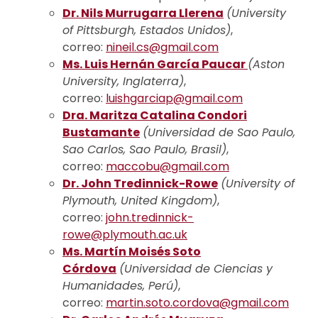
Dr. Nils Murrugarra Llerena
(University
of Pittsburgh, Estados Unidos)
,
correo:
nineil.cs@gmail.com
Ms. Luis Hernán García Paucar
(Aston
University, Inglaterra)
,
correo:
luishgarciap@gmail.com
Dra. Maritza Catalina Condori
Bustamante
(Universidad de Sao Paulo,
Sao Carlos, Sao Paulo, Brasil)
,
correo:
maccobu@gmail.com
Dr. John Tredinnick-Rowe
(University of
Plymouth, United Kingdom)
,
correo:
john.tredinnick-
rowe@plymouth.ac.uk
Ms. Martín Moisés Soto
Córdova
(Universidad de Ciencias y
Humanidades, Perú)
,
correo:
martin.soto.cordova@gmail.com